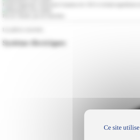
Forfait diagnostic remboursé à hauteur de 150 € et forfait ingrédients
Pas de vétusté, pas de franchise.
Les pièces couvertes
Système électriques
Ce site utili