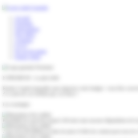
Accueil
Expertise
Souscription
Nos offres
A propos
F.A.Q
En cas de panne
Espace client
E-PREMIUM -
La plus belle
Roulez l’esprit tranquille sans impacter votre budget : vous êtes couve
A ce prix-là, on n'hésite pas, on fonce !
Les avantages
Possibilité de souscrire jusqu’à 48 mois sans aucune dégradation de la 
7 ans et/ou 80 000km en date de prise d’effet du contrat pour tous les